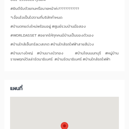
#ยินดีรับตัวแทนหรือนายหน้าค่ะ????????‍????
*เงื่อนไขเป็นไปตามที่บริษัทกำหนด
#บ้านตกแต่งใหม่พร้อมอยู่ #ศูนย์รวมบ้านมือสอง
#WORLDASSET #อยากให้ทุกคนมีบ้านเป็นของตัวเอง
#บ้านใกล้เซ็นทรัลเวสเกต #บ้านใกล้รถไฟฟ้าสายสีม่วง
#บ้านบางใหญ่ #บ้านบางบัวทอง #บ้านโซนนนทบุรี #หมู่บ้าน
ราชพฤกษ์วิลล่ารัตนาธิเบศร์ #บ้านรัตนาธิเบศร์ #บ้านใกล้รถไฟฟ้า
แผนที่