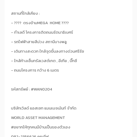
สถานที่ใกล้เคียง :
- ???? ตรงข้ามMEGA HOME ????
- ทำเลดี โครงการติดถนนรัตนาธิเบศร์
- รถไฟฟ้าสายสีม่วง สถานีบางพลู
- เดินทางสะดวก ใกล้จุดขึ้นลงทางด่วนศรีรัช
- ใกล้ห้างเซ็นทรัลเวสต์เกต , อีเกีย , บิ๊กซี
- ถนนโครงการ กว้าง 6 เมตร
รหัสทรัพย์ : #WAN0204
บริษัทเวิลด์ แอสเซท แมนเนจเม้นท์ จำกัด
WORLD ASSET MANAGEMENT
#อยากให้ทุกคนมีบ้านเป็นของตัวเอง
082-2356626 คุณอีฟ