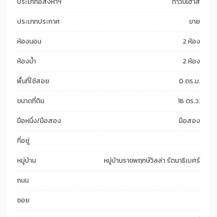
ประเภทอสังหาฯ
ทาวน์เฮาส์
ประเภทประกาศ
ขาย
ห้องนอน
2 ห้อง
ห้องน้ำ
2 ห้อง
พื้นที่ใช้สอย
0 ตร.ม.
ขนาดที่ดิน
16 ตร.ว.
มือหนึ่ง/มือสอง
มือสอง
ที่อยู่
หมู่บ้าน
หมู่บ้านราชพฤกษ์วิลล่า รัตนาธิเบศร์
ถนน
ซอย