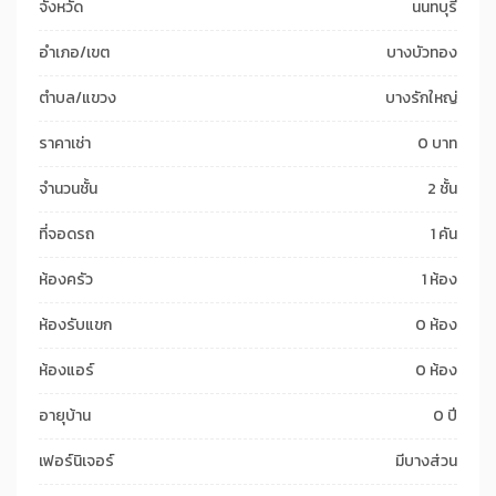
จังหวัด
นนทบุรี
อำเภอ/เขต
บางบัวทอง
ตำบล/แขวง
บางรักใหญ่
ราคาเช่า
0 บาท
จำนวนชั้น
2 ชั้น
ที่จอดรถ
1 คัน
ห้องครัว
1 ห้อง
ห้องรับแขก
0 ห้อง
ห้องแอร์
0 ห้อง
อายุบ้าน
0 ปี
เฟอร์นิเจอร์
มีบางส่วน