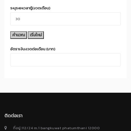
ระบุระยะเวลากู้(งวดเดือน)
อัตราเงินงวดต่อเดือน (บาท)
ติดต่อเรา
ที่อยู่:112/24 m.1 bangkuwat phatumthani 12000