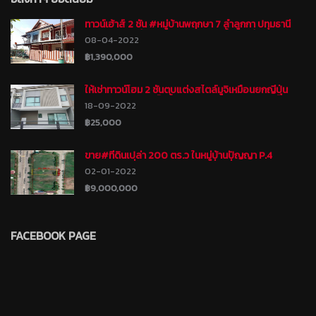
ทาวน์เฮ้าส์ 2 ชั้น #หมู่บ้านพฤกษา 7 ลำลูกกา ปทุมธานี
พร้อมเข้าอยู่ ทำเลดี เดินทางสะดวกทั้งทางลำลูกกา
08-04-2022
คลอง8 ถนนรังสิต-นครนายก ใกล้วัดดอนใหญ่
฿1,390,000
ให้เช่าทาวน์โฮม 2 ชั้นตบแต่งสไตล์มูจิเหมือนยกญี่ปุ่น
พร้อมเฟอร์นิเจอร์ไม้ทั้งหลัง #หมู่บ้านแกรนด์ พลีโน่
18-09-2022
พหลโยธิน-วิภาวดี
฿25,000
ขาย#ที่ดินเปล่า 200 ตร.ว ในหมู่บ้านปัญญา P.4
รามอินทรา ที่ถมแล้ว แปลงสวย สี่เหลี่ยมผืนผ้า เหมาะ
02-01-2022
สำหรับสร้างบ้าน บางชัน คันนายาว กรุงเทพ โฉนดพร้อม
โอน
฿9,000,000
FACEBOOK PAGE