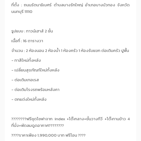
ที่ตั้ง : ถนนรัตนาธิเบศร์ ตำบลบางรักใหญ่ อำเภอบางบัวทอง จังหวัด
นนทบุรี 11110
รูปแบบ : ทาวน์เฮาส์ 2 ชั้น
เนื้อที่ : 16 ตารางวา
จำนวน : 2 ห้องนอน 2 ห้องน้ำ 1 ห้องครัว 1 ห้องรับแขก ต่อเติมครัว ปูพื้น
- ทาสีใหม่ทั้งหลัง
- เปลี่ยนสุขภัณท์ใหม่ทั้งหลัง
- ต่อเติมเทอเรส
- ต่อเติมโรงรถพร้อมหลังคา
- ตกแต่งใหม่ทั้งหลัง
????????ฟรีชุดโซฟาจาก index +โต๊ะกลาง+ชั้นวางทีวี +โต๊ะทานข้าว 4
ที่นั่ง+พัดลมดูดอากาศ????????
????ราคาเพียง 1,990,000 บาท ฟรีโอน ????