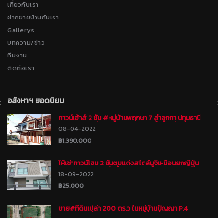
เกี่ยวกับเรา
ฝากขายบ้านกับเรา
Gallerys
บทความ/ข่าว
ทีมงาน
ติดต่อเรา
อสังหาฯ ยอดนิยม
ทาวน์เฮ้าส์ 2 ชั้น #หมู่บ้านพฤกษา 7 ลำลูกกา ปทุมธานี
พร้อมเข้าอยู่ ทำเลดี เดินทางสะดวกทั้งทางลำลูกกา
08-04-2022
คลอง8 ถนนรังสิต-นครนายก ใกล้วัดดอนใหญ่
฿1,390,000
ให้เช่าทาวน์โฮม 2 ชั้นตบแต่งสไตล์มูจิเหมือนยกญี่ปุ่น
พร้อมเฟอร์นิเจอร์ไม้ทั้งหลัง #หมู่บ้านแกรนด์ พลีโน่
18-09-2022
พหลโยธิน-วิภาวดี
฿25,000
ขาย#ที่ดินเปล่า 200 ตร.ว ในหมู่บ้านปัญญา P.4
รามอินทรา ที่ถมแล้ว แปลงสวย สี่เหลี่ยมผืนผ้า เหมาะ