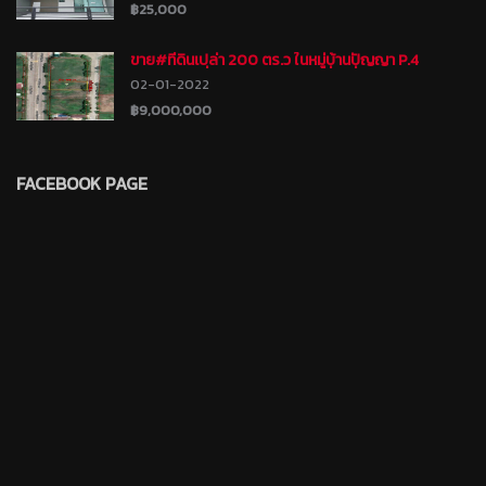
฿25,000
ขาย#ที่ดินเปล่า 200 ตร.ว ในหมู่บ้านปัญญา P.4
รามอินทรา ที่ถมแล้ว แปลงสวย สี่เหลี่ยมผืนผ้า เหมาะ
02-01-2022
สำหรับสร้างบ้าน บางชัน คันนายาว กรุงเทพ โฉนดพร้อม
โอน
฿9,000,000
FACEBOOK PAGE