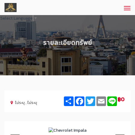
Tog
navi
Select Language
▼
รายละเอียดทรัพย์
฿0
Share
Facebook
Twitter
Email
Line
ไม่ระบุ , ไม่ระบุ
Previous
Nex