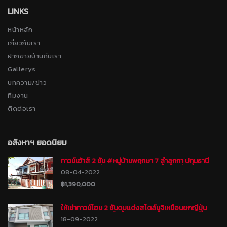
LINKS
หน้าหลัก
เกี่ยวกับเรา
ฝากขายบ้านกับเรา
Gallerys
บทความ/ข่าว
ทีมงาน
ติดต่อเรา
อสังหาฯ ยอดนิยม
ทาวน์เฮ้าส์ 2 ชั้น #หมู่บ้านพฤกษา 7 ลำลูกกา ปทุมธานี
พร้อมเข้าอยู่ ทำเลดี เดินทางสะดวกทั้งทางลำลูกกา
08-04-2022
คลอง8 ถนนรังสิต-นครนายก ใกล้วัดดอนใหญ่
฿1,390,000
ให้เช่าทาวน์โฮม 2 ชั้นตบแต่งสไตล์มูจิเหมือนยกญี่ปุ่น
พร้อมเฟอร์นิเจอร์ไม้ทั้งหลัง #หมู่บ้านแกรนด์ พลีโน่
18-09-2022
พหลโยธิน-วิภาวดี