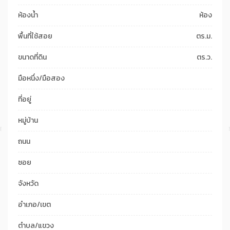
ห้องน้ำ
ห้อง
พื้นที่ใช้สอย
ตร.ม.
ขนาดที่ดิน
ตร.ว.
มือหนึ่ง/มือสอง
ที่อยู่
หมู่บ้าน
ถนน
ซอย
จังหวัด
อำเภอ/เขต
ตำบล/แขวง